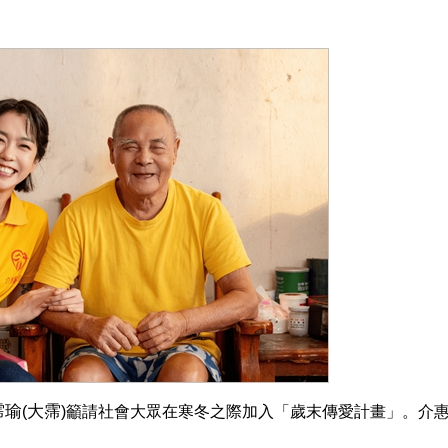
霈瑜
大霈
(
)
籲請社會大眾在寒冬之際加入「歲末傳愛計畫」。介