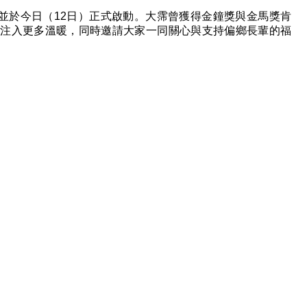
並於今日（
12
日）正式啟動。大霈曾獲得金鐘獎與金馬獎肯
益注入更多溫暖，同時邀請大家一同關心與支持偏鄉長輩的福