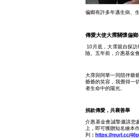
偏鄉有許多年邁生病、
傳愛大使大霈關懷偏鄉
10
月底，大霈親自探訪
險。五年前，介惠基金
大霈與阿華一同陪伴爺
爺爺的笑容，我覺得一
者生命中的陽光。
捐款傳愛，共襄善舉
介惠基金會誠摯邀請您
上，即可獲贈知名繪本
列
：
https://reurl.cc/4