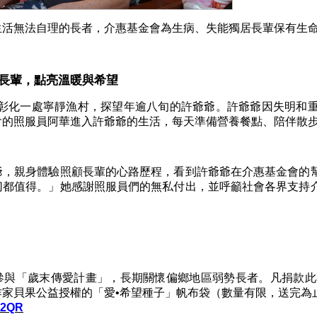
生活無法自理的長者，介惠基金會為生病、失能獨居長輩保有生
長輩，點亮溫暖與希望
彰化一處寧靜漁村，探望年逾八旬的許爺爺。許爺爺因失明和
會的照服員阿華進入許爺爺的生活，每天準備營養餐點、陪伴散
爺，親身體驗照顧長輩的心路歷程，看到許爺爺在介惠基金會的
切都值得。」她感謝照服員們的無私付出，並呼籲社會各界支持
參與「歲末傳愛計畫」，長期關懷偏鄉地區弱勢長者。凡捐款此
作家貝果公益授權的「愛
•
希望種子」帆布袋（數量有限，送完為
6p2QR