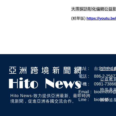
大霈探訪彰化偏鄉公益
(
)
精華版
https://youtu.
地址
:
台北市中山區
生活消
電話
:
886-2-2567
公益教
手機
:
0981-73866
時尚美
Email
:
bioem899@
Hito News-致力提供亞洲最新、最即時跨
Line
:
bio8665
娛樂追
境新聞，促進亞洲各國交流合作。