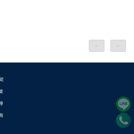
<
>
聞
業
導
商