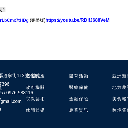
影片
(
)
https://youtu.be/RDlfJ688VeM
be/rLbCmx7tHDg
完整版
遼寧街112號2樓之4
費
數位科技
體育活動
亞洲新
7396
育
政府機關
醫療保健
地方農
5 / 0976-588116
妝
宗教藝術
金融保險
美食報
gmail.com
星
休閒娛樂
農業資訊
跨境電