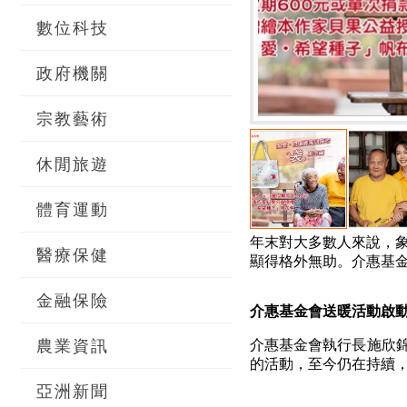
數位科技
政府機關
宗教藝術
休閒旅遊
體育運動
年末對大多數人來說，
醫療保健
顯得格外無助。介惠基
金融保險
介惠基金會送暖活動啟
農業資訊
介惠基金會執行長施欣
的活動，至今仍在持續
亞洲新聞