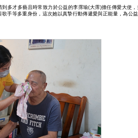
請到多才多藝且時常致力於公益的李霈瑜
(
大霈
)
擔任傳愛大使，
與歌手等多重身份，這次她以真摯行動傳遞愛與正能量，為公