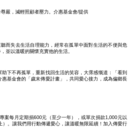
命尊嚴，減輕照顧者壓力。介惠基金會
/
提供
重聽而失去生活自理能力，經常在孤單中面對生活的不便與危
步，並以溫暖的關懷充實他的生活。
幫助下不再孤單，重新找回生活的笑容，大霈感慨道：「看到
介惠基金會的「歲末傳愛計畫」，共同愛心接力，成為偏鄉長
專案每月定期捐
600
元（至少一年），或單次捐款
1,000
元以
止）。讓我們用行動傳遞愛心，讓溫暖無限延續！加入傳愛行