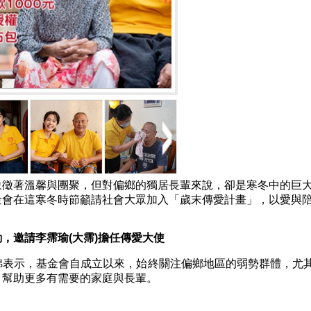
象徵著溫馨與團聚，但對偏鄉的獨居長輩來說，卻是寒冬中的巨
金會在這寒冬時節籲請社會大眾加入「歲末傳愛計畫」，以愛與
動，邀請李霈瑜
(
大霈
)
擔任傳愛大使
錦表示，基金會自成立以來，始終關注偏鄉地區的弱勢群體，尤
，幫助更多有需要的家庭與長輩。