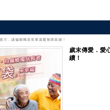
接力，讓偏鄉獨居長輩溫暖無限延續！
歲末傳愛．愛
續！