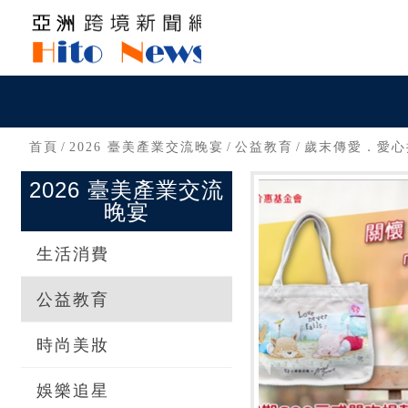
首頁
/
2026 臺美產業交流晚宴
/
公益教育
/
歲末傳愛．愛心
2026 臺美產業交流
晚宴
生活消費
公益教育
時尚美妝
娛樂追星