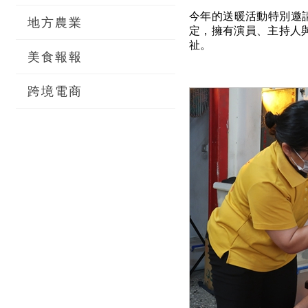
今年的送暖活動特別邀
地方農業
定，擁有演員、主持人
祉。
美食報報
跨境電商