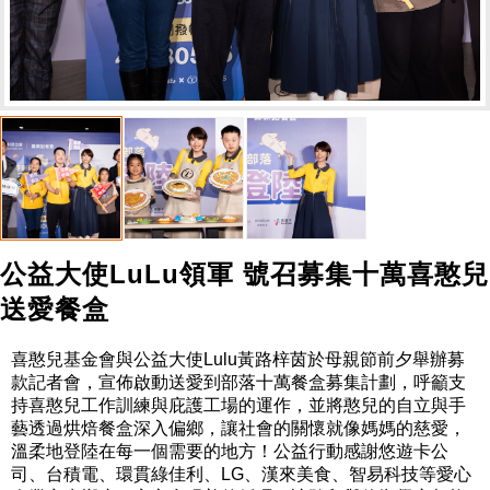
公益大使LuLu領軍 號召募集十萬喜憨兒
送愛餐盒
喜憨兒基金會與公益大使Lulu黃路梓茵於母親節前夕舉辦募
款記
者會，宣佈啟動送愛到部落十萬餐盒募集計劃，
呼籲支
持喜憨兒工作訓練與庇護工場的運作，
並將憨兒的自立與手
藝透過烘焙餐盒深入偏鄉，
讓社會的關懷就像媽媽的慈愛，
溫柔地登陸在每一個需要的地方！
公益行動感謝悠遊卡公
司、台積電、環貫綠佳利、LG、漢來美食、
智易科技等愛心