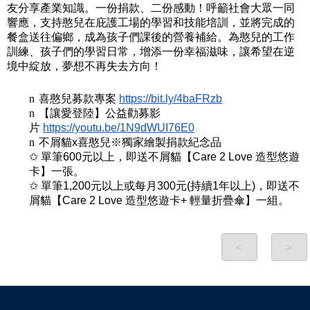
友分享產業知識。一份捐款、二份感動！
呼籲社會大眾一同
響應，支持憨兒在庇護工場的學習和技能培訓，
並將完成的
餐盒送往偏鄉，成為孩子們課後的營養補給。
為憨兒的工作
訓練、孩子們的學習日常，增添一份幸福滋味，
讓希望在逆
境中綻放，夢想不再失去方向！
n
喜憨兒募款專案
https://bit.ly/4baFRzb
n
【讓愛登陸】公益勸募影
片
https://youtu.be/1N9dWUI76E0
n
不屑貓x喜憨兒※獨家繪製捐款紀念品
✩
單筆600元以上，即送不屑貓【Care 2 Love 造型悠遊
卡】一張。
✩
單筆1,200元以上或每月300元(持續1年以上)，
即送不
屑貓【Care 2 Love 造型悠遊卡+ 輕量折疊傘】一組。
<
>