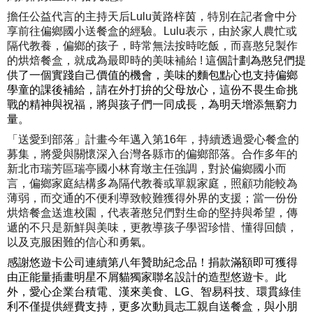
擔任公益代言的主持天后Lulu黃路梓茵，
特別在記者會中分
享前往偏鄉國小送餐盒的經驗。Lulu表示，
由於家人農忙或
隔代教養，偏鄉的孩子，時常無法按時吃飯，
而喜憨兒製作
的烘焙餐盒，就成為最即時的美味補給 !
這個計劃為憨兒們提
供了一個實踐自己價值的機會，
美味的麵包點心也支持偏鄉
學童的課後補給，
請在外打拚的父母放心，這份不畏生命挑
戰的精神與祝福，
將與孩子們一同成長，為明天增添無窮力
量。
「送愛到部落」計畫今年邁入第16年，持續透過愛心餐盒的
募集，
將愛與關懷深入台灣各縣市的偏鄉部落。
合作多年的
新北市瑞芳區瑞亭國小林育墩主任強調，
對於偏鄉國小而
言，偏鄉家庭結構多為隔代教養或單親家庭，
照顧功能較為
薄弱，而交通的不便利導致較難獲得外界的支援；
當一份份
烘焙餐盒送進校園，代表著憨兒們對生命的堅持與希望，
傳
遞的不只是新鮮與美味，更教導孩子學習珍惜、懂得回饋，
以及克服困難的信心和勇氣。
感謝悠遊卡公司連續第八年贊助紀念品！
捐款滿額即可獲得
由正能量插畫明星不屑貓獨家聯名設計的造型悠遊
卡。此
外，愛心企業台積電、漢來美食、LG、智易科技、
環貫綠佳
利不僅提供經費支持，更多次動員志工親自送餐盒，
與小朋