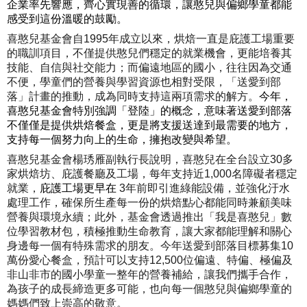
企業率先響應，齊心實現善的循環，
讓憨兒與偏鄉學童都能
感受到這份溫暖的鼓勵。
喜憨兒基金會自1995年成立以來，
烘焙一直是庇護工場重要
的職訓項目，
不僅提供憨兒們穩定的就業機會，更能培養其
技能、
自信與社交能力；而偏遠地區的國小，往往因為交通
不便，
學童們的營養與學習資源也相對受限，「送愛到部
落」計畫的推動，
成為同時支持這兩項需求的解方。
今年，
喜憨兒基金會特別強調「
登陸」的概念，意味著送愛到部落
不僅僅是提供烘焙餐盒，
更是將支援送達到最需要的地方，
支持每一個努力向上的生命，
擁抱改變與希望。
喜憨兒基金會楊琇雁副執行長說明，
喜憨兒在全台設立30多
家烘焙坊、庇護餐廳及工場，
每年支持近1,000名障礙者穩定
就業，
庇護工場更早在
3年前即引進綠能設備，並強化汙水
處理工作，
確保所生產每一份的烘焙點心都能同時兼顧美味
營養與環境永續；
此外，基金會透過推出「我是喜憨兒」數
位學習教材包，
積極推動生命教育，
讓大家都能理解和關心
身邊每一個有特殊需求的朋友。
今年送愛到部
落目標募集10
萬份愛心餐盒，預計可以支持12,500位偏遠、
特偏、極偏及
非山非市的國小學童一整年的營養補給，
讓我們攜手合
作，
為孩子的成長締造更多可能，
也向每一個憨兒與偏鄉學童的
媽媽們致上崇高的敬意。