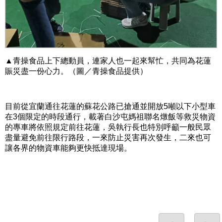
▲青操食品上下總動員，連家人也一起來幫忙，共同為花蓮
賑災盡一份心力。（圖／青操食品提供）
目前從宜蘭通往花蓮的蘇花公路已搶通並開放5噸以下小型車
在3個限定的時段通行，載著白沙屯媽祖聯名燉飯等救災物資
的專車將依照規定前往花蓮，吳執行長也特別呼籲一般民眾
盡量避免前往限行路段，一來防止災害再次發生，二來也可
讓各界的物資車能夠更快抵達現場。