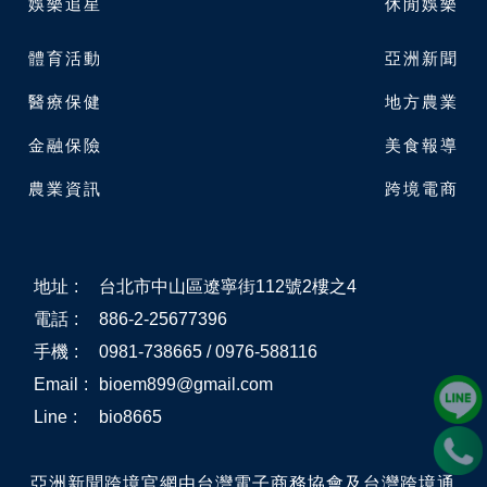
娛樂追星
休閒娛樂
體育活動
亞洲新聞
醫療保健
地方農業
金融保險
美食報導
農業資訊
跨境電商
地址
:
台北市中山區遼寧街112號2樓之4
電話
:
886-2-25677396
手機
:
0981-738665 / 0976-588116
Email
:
bioem899@gmail.com
Line
:
bio8665
亞洲新聞跨境官網由台灣電子商務協會及台灣跨境通