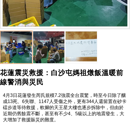
花蓮震災救援：白沙屯媽祖燉飯溫暖前
線警消與災民
4月3日花蓮發生芮氏規模7.2強震全台震驚，時至今日除了釀
成13死、6失聯、1147人受傷之外，更有344人還留置在砂卡
礑步道等待救援，軟腳的天王星大樓也逐步拆除中，但由於
近期仍舊餘震不斷，甚至有不少4、5級以上的地震發生，大
大增加了救援賑災的難度。