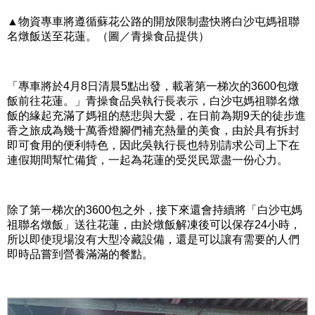
▲物資專車將遵循蘇花公路的開放限制盡快將白沙屯媽祖聯
名燉飯送至花蓮。（圖／青操食品提供）
「專車將於4月8日清晨5點出發，載著第一梯次的3600包燉
飯前往花蓮。」青操食品吳執行長表示，白沙屯媽祖聯名燉
飯的緣起充滿了媽祖的慈悲與大愛，在日前為期9天的徒步進
香之旅成為幾十萬香燈腳們補充熱量的美食，由於具有拆封
即可食用的便利特色，因此吳執行長也特別請求公司上下在
連假期間幫忙備貨，一起為花蓮的受災民眾盡一份心力。
除了第一梯次的3600包之外，接下來還會持續將「白沙屯媽
祖聯名燉飯」送往花蓮，由於燉飯解凍後可以保存24小時，
所以即使現場沒有大型冷藏設備，還是可以讓有需要的人們
即時品嘗到營養滿滿的餐點。