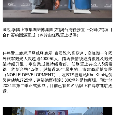
圖說
:
泰國上市集團諾博集團
(
左
)
與台灣任務置上公司
(
右
)
項目
合作簽約圓滿完成（照片由任務置上提供）
任務置上總經理呂威興表示
:
泰國觀光業發達，高峰期一年國
外旅客觀光人次超過
4000
萬人。隨著疫情後經濟復甦及觀光
業持續升溫，零售業成長持續看好。任務置上共投入
5
億泰
銖，約新台幣
4.5
億，與超過
30
年歷史的上市建商諾博集團
（
NOBLE DEVELOPMENT
），在
BTS
捷運站
Khu Khot
站旁
興建佔地
1725
坪，建築總面積達
3,300
坪的購物商場。預計於
2024
年第二季正式落成，目前已有知名品牌正在尋求進駐經
營。