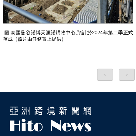
圖
:
泰國曼谷諾博天滙諾購物中心
,
預計於
2024
年第二季正式
落成（照片由任務置上提供）
<
>