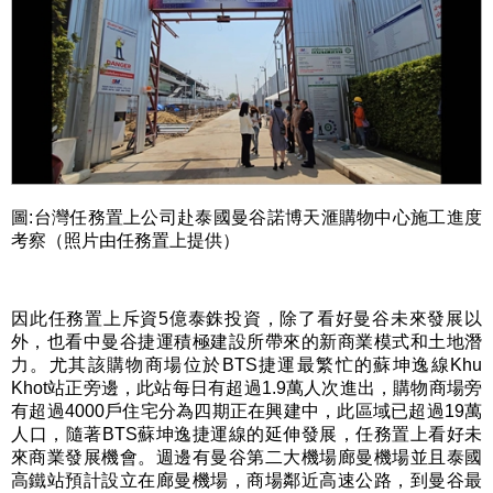
圖
:
台灣任務置上公司赴泰國曼谷諾博天滙購物中心施工進度
考察（照片由任務置上提供）
因此任務置上斥資
5
億泰銖投資，除了看好曼谷未來發展以
外，也看中曼谷捷運積極建設所帶來的新商業模式和土地潛
力。尤其該購物商場位於
BTS
捷運最繁忙的蘇坤逸線
Khu
Khot
站正旁邊，此站每日有超過
1.9
萬人次進出，購物商場旁
有超過
4000
戶住宅分為四期正在興建中，此區域已超過
19
萬
人口，隨著
BTS
蘇坤逸捷運線的延伸發展，任務置上看好未
來商業發展機會。週邊有曼谷第二大機場廊曼機場並且泰國
高鐵站預計設立在廊曼機場，商場鄰近高速公路，到曼谷最