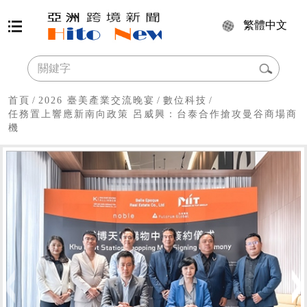
繁體中文
首頁
/
2026 臺美產業交流晚宴
/
數位科技
/
任務置上響應新南向政策 呂威興：台泰合作搶攻曼谷商場商
機