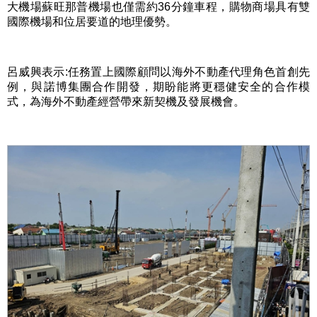
大機場蘇旺那普機場也僅需約
36
分鐘車程，購物商場具有雙
國際機場和位居要道的地理優勢。
呂威興表示
:
任務置上國際顧問以海外不動產代理角色首創先
例，與諾博集團合作開發，期盼能將更穩健安全的合作模
式，為海外不動產經營帶來新契機及發展機會。