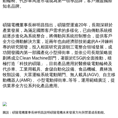
動輪椅、代步車馬達市場成為第一領導品牌，客戶涵蓋國際
知名品牌。
碩陽電機董事長林明昌指出，碩陽營運逾20年，長期深耕於
產業發展，為滿足國際客戶需求的多樣化，已由傳動系統模
組逐步進化為系統整合，將傳動與系統控制整合，提供客戶
全方位傳動解決方案，近兩年也由經濟部技術處的A+淬鍊科
專的研究開發，投入相當研究資源朝三電整合領域發展，成
功開發國內第一部國產化小型掃街車，並依公司長期策略規
劃將成立Clean Machine部門，著眼於ESG的全面推動，積
極打造「科技的碩陽」，目前產品應用於醫療級電動輪椅及
代步車、工業用載具、倉儲自動化設備、食品機械、農林漁
牧類設備、大眾運輸系統電動閘門、無人載具(AGV)、自主移
動機器人(AMR) 、小型電動掃街車..等等，運用範疇廣泛，提
供業界全方位系列化產品應用。
圖說：碩陽電機董事長林明昌說明碩陽電機未來發展方向與營運成長動能。