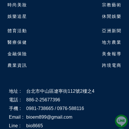
時尚美妝
宗教藝術
娛樂追星
休閒娛樂
體育活動
亞洲新聞
醫療保健
地方農業
金融保險
美食報導
農業資訊
跨境電商
地址
:
台北市中山區遼寧街112號2樓之4
電話
:
886-2-25677396
手機
:
0981-738665 / 0976-588116
Email
:
bioem899@gmail.com
Line
:
bio8665