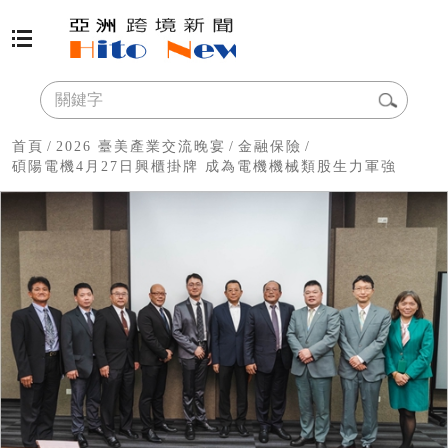
首頁
/
2026 臺美產業交流晚宴
/
金融保險
/
碩陽電機4月27日興櫃掛牌 成為電機機械類股生力軍強