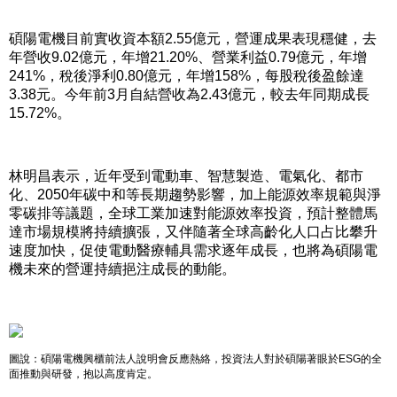
碩陽電機目前實收資本額2.55億元，營運成果表現穩健，去
年營收9.02億元，年增21.20%、營業利益0.79億元，年增
241%，稅後淨利0.80億元，年增158%，每股稅後盈餘達
3.38元。今年前3月自結營收為2.43億元，較去年同期成長
15.72%。
林明昌表示，近年受到電動車、智慧製造、電氣化、都市
化、2050年碳中和等長期趨勢影響，加上能源效率規範與淨
零碳排等議題，全球工業加速對能源效率投資，預計整體馬
達市場規模將持續擴張，又伴隨著全球高齡化人口占比攀升
速度加快，促使電動醫療輔具需求逐年成長，也將為碩陽電
機未來的營運持續挹注成長的動能。
圖說：碩陽電機興櫃前法人說明會反應熱絡，投資法人對於碩陽著眼於ESG的全
面推動與研發，抱以高度肯定。