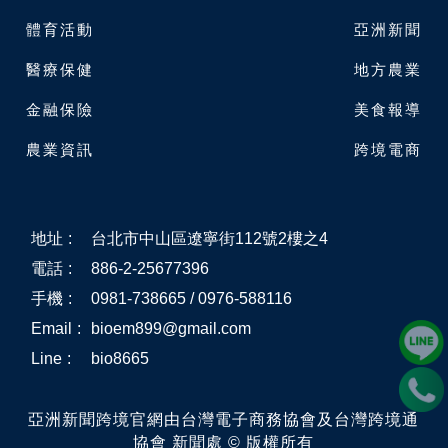
體育活動
亞洲新聞
醫療保健
地方農業
金融保險
美食報導
農業資訊
跨境電商
地址
:
台北市中山區遼寧街112號2樓之4
電話
:
886-2-25677396
手機
:
0981-738665 / 0976-588116
Email
:
bioem899@gmail.com
Line
:
bio8665
亞洲新聞跨境官網由台灣電子商務協會及台灣跨境通
協會 新聞處 © 版權所有