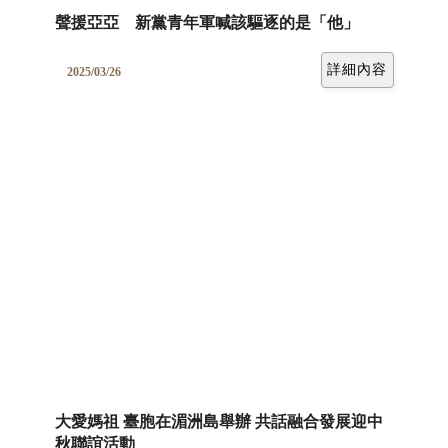
聲援亞亞 新黨青年軍喊該驅逐的是「他」
詳細內容
2025/03/26
大愛媽祖 臺胞在湄洲島舉辦 共話融合發展迎中
秋聯誼活動