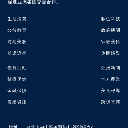
促進亞洲各國交流合作。
生活消費
數位科技
公益教育
政府機關
時尚美妝
宗教藝術
娛樂追星
休閒娛樂
體育活動
亞洲新聞
醫療保健
地方農業
金融保險
美食報導
農業資訊
跨境電商
地址
:
台北市中山區遼寧街112號2樓之4