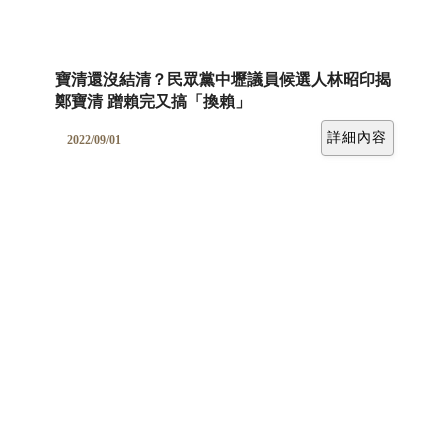
寶清還沒結清？民眾黨中壢議員候選人林昭印揭
鄭寶清 蹭賴完又搞「換賴」
詳細內容
2022/09/01